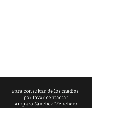
Para consultas de los medios,
por favor contactar
Amparo Sánchez Menchero
5540088096
|
ankalida23@gmail.com
Cerrada Niño Jesús 86D, Ciudad de
México