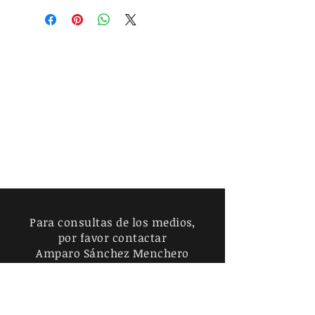
México (Mexican Postal Service)
for an additional 70 pesos.
Shipping outside of Mexico is
subject to the rates of domestic
and international couriers.
Para consultas de los medios,
por favor contactar
Amparo Sánchez Menchero
5540088096
|
ankalida23@gmail.com
Cerrada Niño Jesús 86D, Ciudad de
México